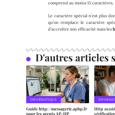
comprend au moins 15 caractères.
Le caractère spécial n’est plus don
qu’on remplace le caractère spé
d’accroître son efficacité mais les
h
D'autres articles s
INFORMATIQUE
INFORMA
Guide http://messagerie.aphp.fr
Http 192168
pour les agents AP-HP
vérification