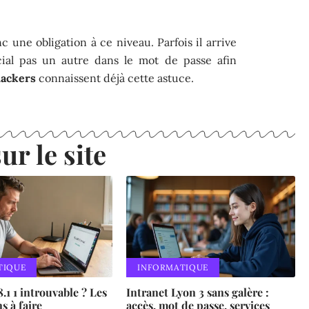
c une obligation à ce niveau. Parfois il arrive
cial pas un autre dans le mot de passe afin
ackers
connaissent déjà cette astuce.
ur le site
TIQUE
INFORMATIQUE
.1 1 introuvable ? Les
Intranet Lyon 3 sans galère :
s à faire
accès, mot de passe, services