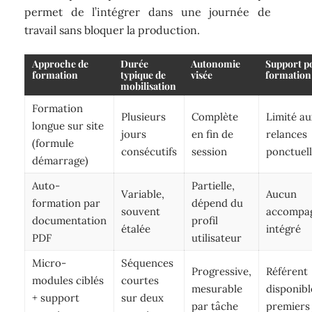
permet de l’intégrer dans une journée de
travail sans bloquer la production.
Approche de
Durée
Autonomie
Support p
formation
typique de
visée
formation
mobilisation
Formation
Plusieurs
Complète
Limité a
longue sur site
jours
en fin de
relances
(formule
consécutifs
session
ponctuel
démarrage)
Auto-
Partielle,
Variable,
Aucun
formation par
dépend du
souvent
accompa
documentation
profil
étalée
intégré
PDF
utilisateur
Micro-
Séquences
Progressive,
Référent
modules ciblés
courtes
mesurable
disponibl
+ support
sur deux
par tâche
premiers