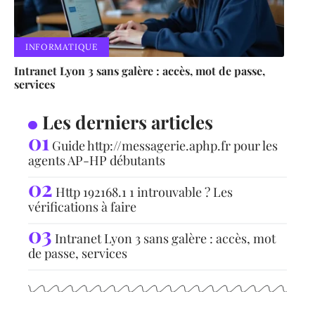
INFORMATIQUE
Intranet Lyon 3 sans galère : accès, mot de passe,
services
Les derniers articles
Guide http://messagerie.aphp.fr pour les
agents AP-HP débutants
Http 192168.1 1 introuvable ? Les
vérifications à faire
Intranet Lyon 3 sans galère : accès, mot
de passe, services